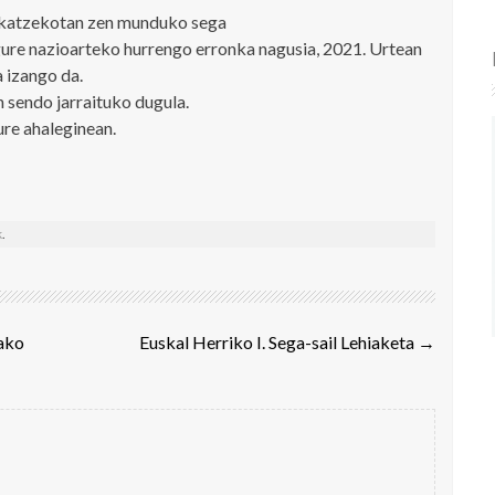
jokatzekotan zen munduko sega
gure nazioarteko hurrengo erronka nagusia, 2021. Urtean
 izango da.
n sendo jarraituko dugula.
ure ahaleginean.
k
.
pako
Euskal Herriko I. Sega-sail Lehiaketa
→