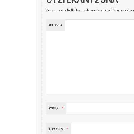
Zure e-posta helbidea ez da argitaratuko.
Beharrezko 
IRUZKIN
IZENA
*
E-POSTA
*