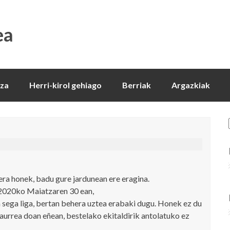
ea
tza
Herri-kirol gehiago
Berriak
Argazkiak
era honek, badu gure jardunean ere eragina.
 2020ko Maiatzaren 30 ean,
sega liga, bertan behera uztea erabaki dugu. Honek ez du
 aurrea doan eñean, bestelako ekitaldirik antolatuko ez