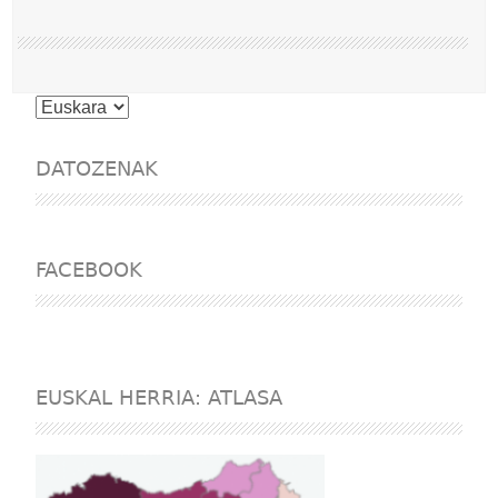
Choose
a
language
DATOZENAK
FACEBOOK
EUSKAL HERRIA: ATLASA