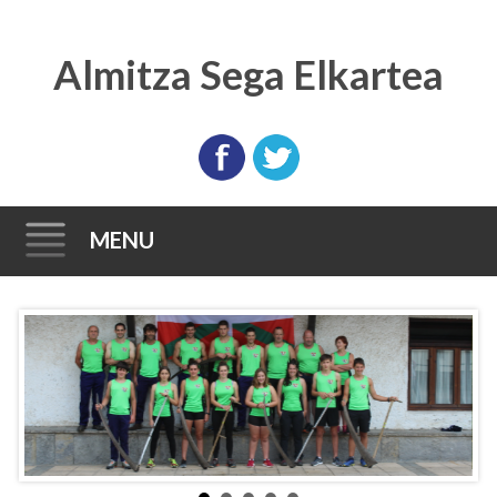
Almitza Sega Elkartea
MENU
Skip
to
content