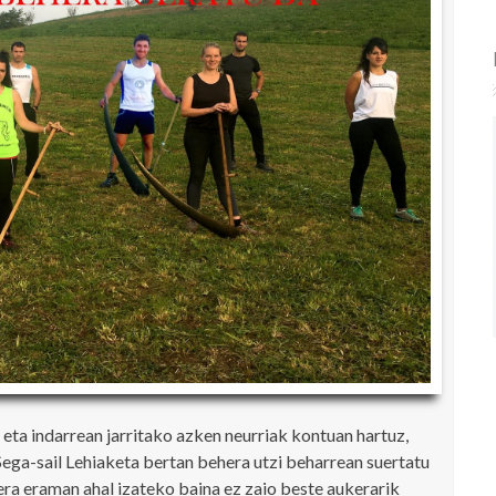
eta indarrean jarritako azken neurriak kontuan hartuz,
Sega-sail Lehiaketa bertan behera utzi beharrean suertatu
rera eraman ahal izateko baina ez zaio beste aukerarik