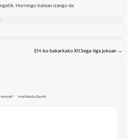
engatik. Hurrengo batean izango da.
k
.
EH-ko bakarkako XII.Sega-liga jokoan
→
eremuak
markatuta daude
*