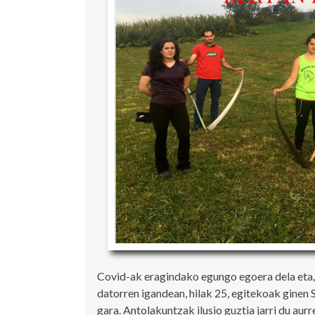
Covid-ak eragindako egungo egoera dela eta, 
datorren igandean, hilak 25, egitekoak ginen 
gara. Antolakuntzak ilusio guztia jarri du aur