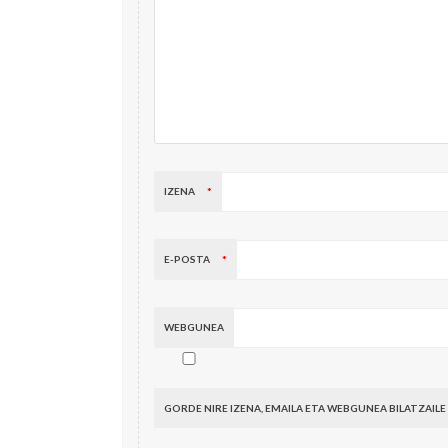
IZENA
*
E-POSTA
*
WEBGUNEA
GORDE NIRE IZENA, EMAILA ETA WEBGUNEA BILATZ