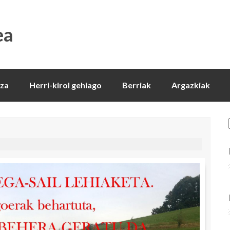
ea
tza
Herri-kirol gehiago
Berriak
Argazkiak